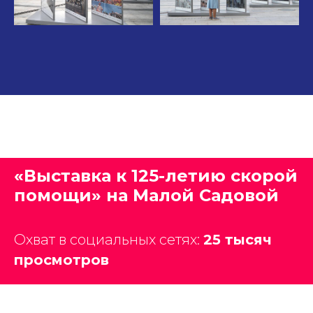
«Выставка к 125-летию скорой
помощи» на Малой Садовой
Охват в социальных сетях:
25 тысяч
просмотров